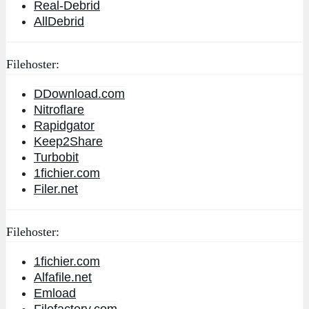
Real-Debrid
AllDebrid
Filehoster:
DDownload.com
Nitroflare
Rapidgator
Keep2Share
Turbobit
1fichier.com
Filer.net
Filehoster:
1fichier.com
Alfafile.net
Emload
Filefactory.com