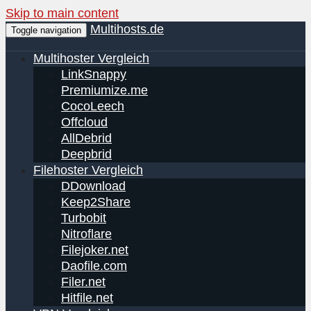
Skip to main content
Multihosts.de
Toggle navigation
Multihoster Vergleich
LinkSnappy
Premiumize.me
CocoLeech
Offcloud
AllDebrid
Deepbrid
Filehoster Vergleich
DDownload
Keep2Share
Turbobit
Nitroflare
Filejoker.net
Daofile.com
Filer.net
Hitfile.net