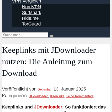
VPN Vergleich
NordVPN
Surfshark
Hide.me
TorGuard
Keeplinks mit JDownloader
nutzen: Die Anleitung zum
Download
Veröffentlicht von
13. Januar 2025
Sebastian
Kategorie(n):
,
JDownloader
Keeplinks
Keine Kommentare
Keeplinks und
JDownloader
: So funktioniert das