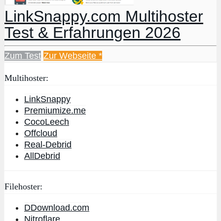
LinkSnappy.com Multihoster
Test & Erfahrungen 2026
Zum Test
Zur Webseite *
Multihoster:
LinkSnappy
Premiumize.me
CocoLeech
Offcloud
Real-Debrid
AllDebrid
Filehoster:
DDownload.com
Nitroflare