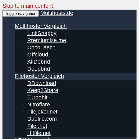
Skip to main content
Multihosts.de
Toggle navigation
Multihoster Vergleich
LinkSnappy
Premiumize.me
CocoLeech
Offcloud
AllDebrid
Deepbrid
Filehoster Vergleich
DDownload
Keep2Share
Turbobit
Nitroflare
Filejoker.net
Daofile.com
Filer.net
Hitfile.net