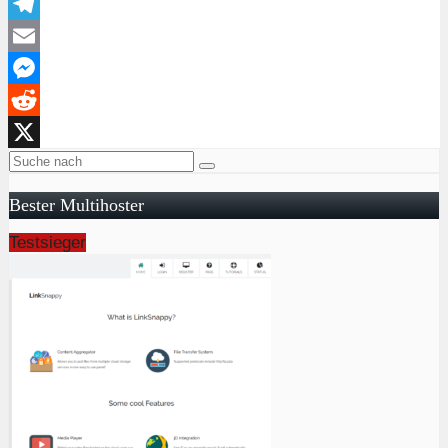
Telegram
Email
Messenger
Reddit
X
Bester Multihoster
Testsieger