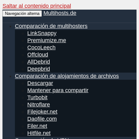
Saltar al contenido principal
Multihosts.de
Navegación alterna
Comparación de multihosters
LinkSnappy
Premiumize.me
CocoLeech
Offcloud
AllDebrid
Deepbrid
Comparación de alojamientos de archivos
Descargar
Mantener para compartir
Turbobit
Nitroflare
Filejoker.net
Daofile.com
Filer.net
Hitfile.net